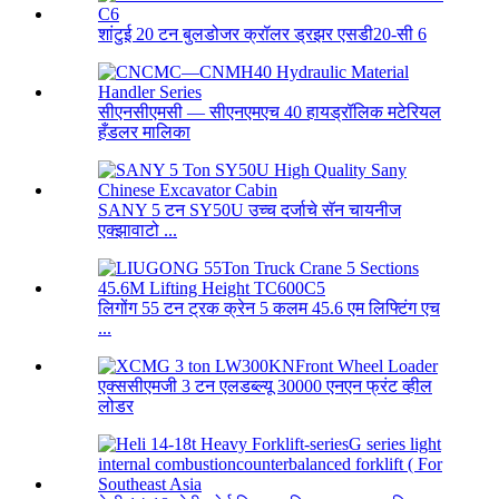
शांटुई 20 टन बुलडोजर क्रॉलर ड्रझर एसडी20-सी 6
सीएनसीएमसी — सीएनएमएच 40 हायड्रॉलिक मटेरियल
हँडलर मालिका
SANY 5 टन SY50U उच्च दर्जाचे सॅन चायनीज
एक्झावाटो ...
लिगोंग 55 टन ट्रक क्रेन 5 कलम 45.6 एम लिफ्टिंग एच
...
एक्ससीएमजी 3 टन एलडब्ल्यू 30000 एनएन फ्रंट व्हील
लोडर