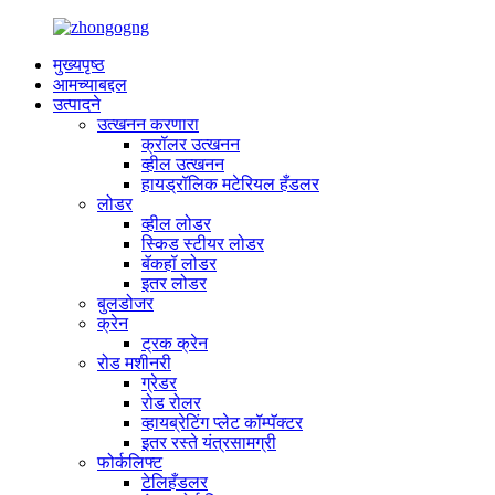
मुख्यपृष्ठ
आमच्याबद्दल
उत्पादने
उत्खनन करणारा
क्रॉलर उत्खनन
व्हील उत्खनन
हायड्रॉलिक मटेरियल हँडलर
लोडर
व्हील लोडर
स्किड स्टीयर लोडर
बॅकहॉ लोडर
इतर लोडर
बुलडोजर
क्रेन
ट्रक क्रेन
रोड मशीनरी
ग्रेडर
रोड रोलर
व्हायब्रेटिंग प्लेट कॉम्पॅक्टर
इतर रस्ते यंत्रसामग्री
फोर्कलिफ्ट
टेलिहँडलर