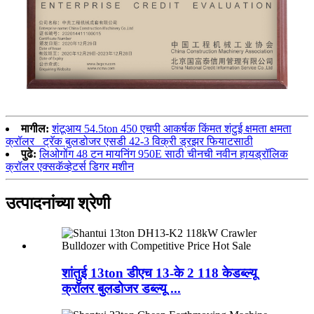
मागील:
शंटूआय 54.5ton 450 एचपी आकर्षक किंमत शंटुई क्षमता क्षमता
क्रॉलर_ ट्रॅक बुलडोजर एसडी 42-3 विक्री ड्रझर फियाटसाठी
पुढे:
लिओगोंग 48 टन मायनिंग 950E साठी चीनची नवीन हायड्रॉलिक
क्रॉलर एक्सकॅव्हेटर्स डिगर मशीन
उत्पादनांच्या श्रेणी
शांतुई 13ton डीएच 13-के 2 118 केडब्ल्यू
क्रॉलर बुलडोजर डब्ल्यू ...