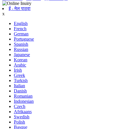
ई - मेल पाठवा
x
English
French
German
Portuguese
Spanish
Russian
Japanese
Korean
Arabic
Irish
Greek
Turkish
Italian
Danish
Romanian
Indonesian
Czech
Afrikaans
Swedish
Polish
Basque