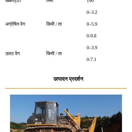
खेळपट्टी
मिमी
190
0–3.2
अग्रेषित वेग
किमी / ता
0–5.9
0-9.8
0–3.9
उलट वेग
किमी / ता
0-7.1
उत्पादन प्रदर्शन