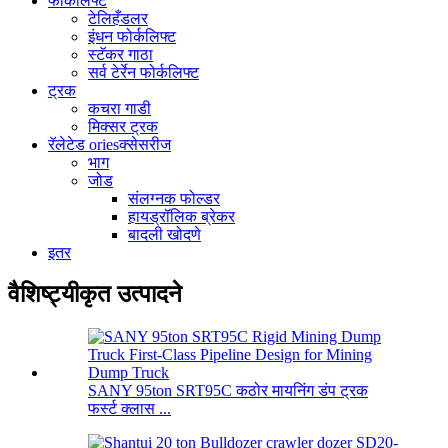
फोर्कलिफ्ट
टेलिहँडलर
इंधन फोर्कलिफ्ट
स्टॅकर गाठा
सर्व टेर्रेन फोर्कलिफ्ट
ट्रक
कचरा गाडी
मिक्सर ट्रक
रॅलेटेड oriesक्सेसरीज
भाग
जोड
संलग्नक फोल्डर
हायड्रॉलिक ब्रेकर
बादली खोदणे
इतर
वैशिष्ट्यीकृत उत्पादने
SANY 95ton SRT95C कठोर मायनिंग डंप ट्रक
फर्स्ट क्लास ...