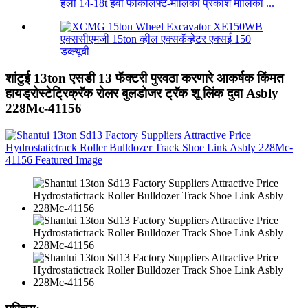
हेली 14-18t हेवी फोर्कलिफ्ट-मालिका प्रकाश मालिका ...
एक्ससीएमजी 15ton व्हील एक्सकॅव्हेटर एक्सई 150
डब्ल्यूबी
शांटुई 13ton एसडी 13 फॅक्टरी पुरवठा करणारे आकर्षक किंमत
हायड्रोस्टेट्रिक्रॅक रोलर बुलडोजर ट्रॅक शू लिंक दुवा Asbly
228Mc-41156