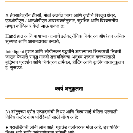
X हेक्साहेड्रॉन टॅक्सी, मोठी अंतर्गत जागा आणि दृष्टीचे विस्तृत क्षेत्र,
एफओपीएस / आरओपीएस आवश्यकतेनुसार, सुरक्षित आणि विश्वसनीय
म्हणून कॉन्फिगर केले जाऊ शकतात;
Hand हात आणि पायाच्या गळ्याचे इलेक्ट्रॉनिक नियंत्रण ऑपरेशन अधिक
सुस्पष्ट आणि आरामदायक बनवते;
Intelligent हुशार आणि सोयीस्कर पद्धतीने आपल्याला सिस्टमची स्थिती
जाणून घेण्यास समृद्ध मानवी ड्रायव्हिंगचा अनुभव प्रदान करण्यासाठी
बुद्धिमान प्रदर्शन आणि नियंत्रण टर्मिनल, हीटिंग आणि कूलिंग वातानुकूलन
इ. सुसज्ज.
कार्य अनुकूलता
Nt शांटुइच्या प्रौढ उत्पादनांची स्थिर आणि विश्वासार्ह चेसिस प्रणाली
विविध कठोर काम परिस्थितीसाठी योग्य आहे;
● ग्राउंडिंगची लांबी लांब आहे, ग्राउंड क्लीयरन्स मोठा आहे, ड्रायव्हिंग
स्थिर आहे आणि प्रवेशयोग्यता चांगली आहे;