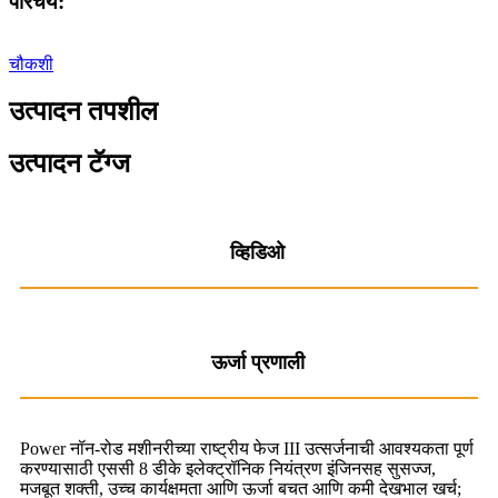
परिचय:
चौकशी
उत्पादन तपशील
उत्पादन टॅग्ज
व्हिडिओ
ऊर्जा प्रणाली
Power नॉन-रोड मशीनरीच्या राष्ट्रीय फेज III उत्सर्जनाची आवश्यकता पूर्ण
करण्यासाठी एससी 8 डीके इलेक्ट्रॉनिक नियंत्रण इंजिनसह सुसज्ज,
मजबूत शक्ती, उच्च कार्यक्षमता आणि ऊर्जा बचत आणि कमी देखभाल खर्च;