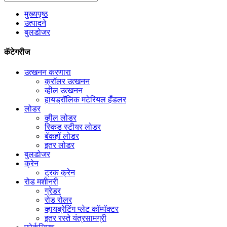
मुख्यपृष्ठ
उत्पादने
बुलडोजर
कॅटेगरीज
उत्खनन करणारा
क्रॉलर उत्खनन
व्हील उत्खनन
हायड्रॉलिक मटेरियल हँडलर
लोडर
व्हील लोडर
स्किड स्टीयर लोडर
बॅकहॉ लोडर
इतर लोडर
बुलडोजर
क्रेन
ट्रक क्रेन
रोड मशीनरी
ग्रेडर
रोड रोलर
व्हायब्रेटिंग प्लेट कॉम्पॅक्टर
इतर रस्ते यंत्रसामग्री