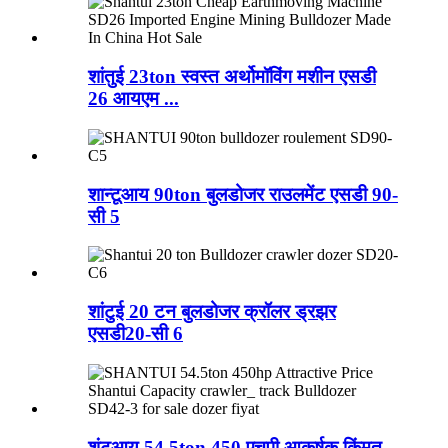
शांतुई 23ton स्वस्त अर्थोमॉविंग मशीन एसडी
26 आयएम ...
शान्टूआय 90ton बुलडोजर राउलमेंट एसडी 90-
सी 5
शांटुई 20 टन बुलडोजर क्रॉलर ड्रझर
एसडी20-सी 6
शंटूआय 54.5ton 450 एचपी आकर्षक किंमत