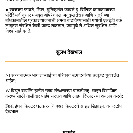
● स्वच्छता फावडे, रिपर, युनिव्हर्सल फावडे इ. विशिष्ट कामकाजाच्या
परिस्थितीनुसार मजबूत ऑपरेशनल अनुकूलतेसह आणि रात्रीच्या
बांधकामातील प्रकाशयोजनाची क्षमता वाढविण्यासाठी पर्यायी एलईडी वर्क
लाइट्स संरक्षित केली जाऊ शकतात, ज्यामुळे ते अधिक सुरक्षित आणि
विश्वासार्ह बनते.
सुलभ देखभाल
Nt संरचनात्मक भाग शान्ताईच्या परिपक्व उत्पादनांच्या उत्कृष्ट गुणवत्तेत
आहेत;
W विद्युत वायरिंग हार्नेस उच्च संरक्षणाच्या पातळीसह, लाइन विभाजित
करण्यासाठी नालीदार पाईप संरक्षण आणि लाइन स्प्लिटरचा अवलंब करते;
Fuel इंधन फिल्टर घटक आणि एअर फिल्टरचे साइड डिझाइन, वन-स्टॉप
देखभाल.
मापदंड