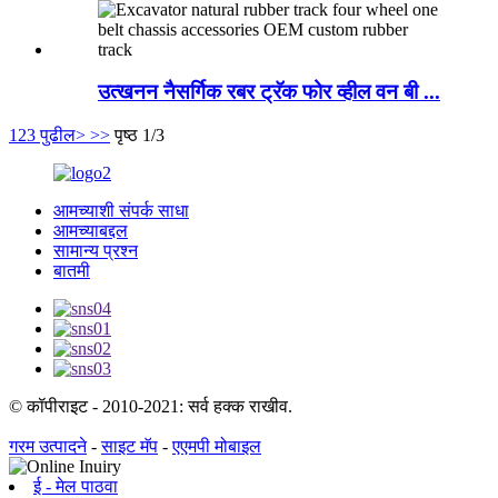
उत्खनन नैसर्गिक रबर ट्रॅक फोर व्हील वन बी ...
1
2
3
पुढील>
>>
पृष्ठ 1/3
आमच्याशी संपर्क साधा
आमच्याबद्दल
सामान्य प्रश्न
बातमी
© कॉपीराइट - 2010-2021: सर्व हक्क राखीव.
गरम उत्पादने
-
साइट मॅप
-
एएमपी मोबाइल
ई - मेल पाठवा