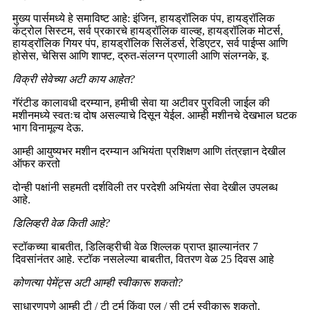
मुख्य पार्समध्ये हे समाविष्ट आहे: इंजिन, हायड्रॉलिक पंप, हायड्रॉलिक
कंट्रोल सिस्टम, सर्व प्रकारचे हायड्रॉलिक वाल्व्ह, हायड्रॉलिक मोटर्स,
हायड्रॉलिक गियर पंप, हायड्रॉलिक सिलेंडर्स, रेडिएटर, सर्व पाईप्स आणि
होसेस, चेसिस आणि शाफ्ट, द्रुत-संलग्न प्रणाली आणि संलग्नके, इ.
विक्री सेवेच्या अटी काय आहेत?
गॅरंटीड कालावधी दरम्यान, हमीची सेवा या अटीवर पुरविली जाईल की
मशीनमध्ये स्वतःच दोष असल्याचे दिसून येईल. आम्ही मशीनचे देखभाल घटक
भाग विनामूल्य देऊ.
आम्ही आयुष्यभर मशीन दरम्यान अभियंता प्रशिक्षण आणि तंत्रज्ञान देखील
ऑफर करतो
दोन्ही पक्षांनी सहमती दर्शविली तर परदेशी अभियंता सेवा देखील उपलब्ध
आहे.
डिलिव्हरी वेळ किती आहे?
स्टॉकच्या बाबतीत, डिलिव्हरीची वेळ शिल्लक प्राप्त झाल्यानंतर 7
दिवसांनंतर आहे. स्टॉक नसलेल्या बाबतीत, वितरण वेळ 25 दिवस आहे
कोणत्या पेमेंट्स अटी आम्ही स्वीकारू शकतो?
साधारणपणे आम्ही टी / टी टर्म किंवा एल / सी टर्म स्वीकारू शकतो.