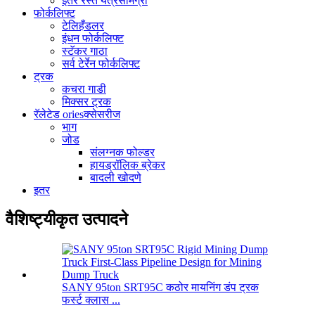
इतर रस्ते यंत्रसामग्री
फोर्कलिफ्ट
टेलिहँडलर
इंधन फोर्कलिफ्ट
स्टॅकर गाठा
सर्व टेर्रेन फोर्कलिफ्ट
ट्रक
कचरा गाडी
मिक्सर ट्रक
रॅलेटेड oriesक्सेसरीज
भाग
जोड
संलग्नक फोल्डर
हायड्रॉलिक ब्रेकर
बादली खोदणे
इतर
वैशिष्ट्यीकृत उत्पादने
SANY 95ton SRT95C कठोर मायनिंग डंप ट्रक
फर्स्ट क्लास ...