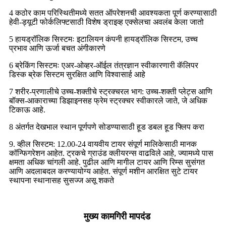
4 कठोर काम परिस्थितीमध्ये सतत ऑपरेशनची आवश्यकता पूर्ण करण्यासाठी
हेवी-ड्यूटी फोर्कलिफ्टसाठी विशेष ड्राइव्ह एक्सेलचा अवलंब केला जातो
5 हायड्रॉलिक सिस्टमः इटालियन कंपनी हायड्रॉलिक सिस्टम, उच्च
प्रभाव आणि ऊर्जा बचत अंगीकारणे
6 ब्रेकिंग सिस्टमः एअर-ओव्हर-ऑईल तंत्रज्ञान स्वीकारणारी कॅलिपर
डिस्क ब्रेक सिस्टम सुरक्षित आणि विश्वासार्ह आहे
7 शरीर-प्रणालीचे उच्च-शक्तीचे स्ट्रक्चरल भाग: उच्च-शक्ती प्लेट्स आणि
बॉक्स-आकाराच्या डिझाइनसह फ्रेम स्ट्रक्चर स्वीकारले जाते, जे अधिक
टिकाऊ आहे.
8 अंतर्गत देखभाल स्थान पूर्णपणे सोडण्यासाठी हूड डबल हूड फ्लिप करा
9. व्हील सिस्टम: 12.00-24 वायवीय टायर संपूर्ण मालिकेसाठी मानक
कॉन्फिगरेशन आहेत. ट्रकचे ग्राउंड क्लीयरन्स वाढविले आहे, ज्यामध्ये पास
क्षमता अधिक चांगली आहे. पुढील आणि मागील टायर आणि रिम्स सुसंगत
आणि अदलाबदल करण्यायोग्य आहेत. संपूर्ण मशीन आरक्षित सुटे टायर
स्थापना स्थानासह सुसज्ज असू शकते
मुख्य कामगिरी मापदंड