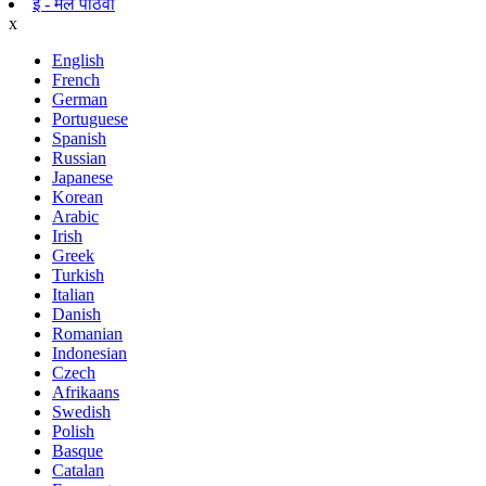
ई - मेल पाठवा
x
English
French
German
Portuguese
Spanish
Russian
Japanese
Korean
Arabic
Irish
Greek
Turkish
Italian
Danish
Romanian
Indonesian
Czech
Afrikaans
Swedish
Polish
Basque
Catalan