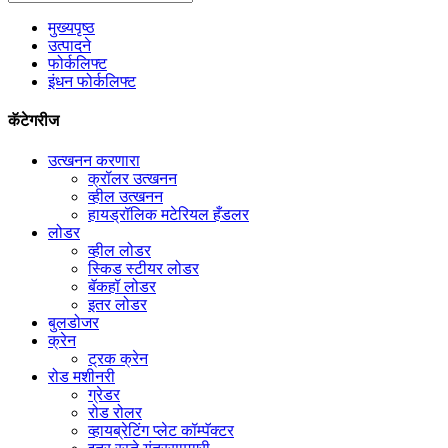
मुख्यपृष्ठ
उत्पादने
फोर्कलिफ्ट
इंधन फोर्कलिफ्ट
कॅटेगरीज
उत्खनन करणारा
क्रॉलर उत्खनन
व्हील उत्खनन
हायड्रॉलिक मटेरियल हँडलर
लोडर
व्हील लोडर
स्किड स्टीयर लोडर
बॅकहॉ लोडर
इतर लोडर
बुलडोजर
क्रेन
ट्रक क्रेन
रोड मशीनरी
ग्रेडर
रोड रोलर
व्हायब्रेटिंग प्लेट कॉम्पॅक्टर