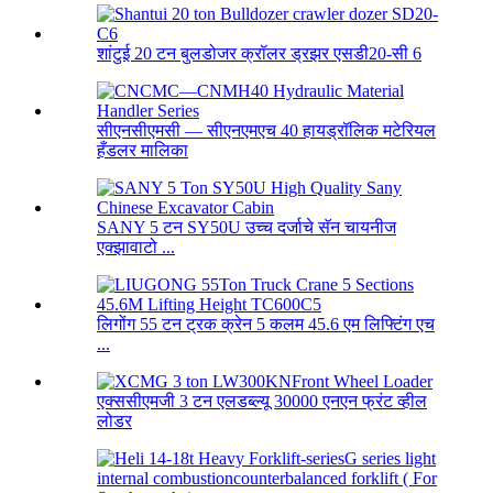
शांटुई 20 टन बुलडोजर क्रॉलर ड्रझर एसडी20-सी 6
सीएनसीएमसी — सीएनएमएच 40 हायड्रॉलिक मटेरियल
हँडलर मालिका
SANY 5 टन SY50U उच्च दर्जाचे सॅन चायनीज
एक्झावाटो ...
लिगोंग 55 टन ट्रक क्रेन 5 कलम 45.6 एम लिफ्टिंग एच
...
एक्ससीएमजी 3 टन एलडब्ल्यू 30000 एनएन फ्रंट व्हील
लोडर