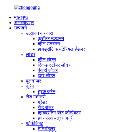
मुख्यपृष्ठ
आमच्याबद्दल
उत्पादने
उत्खनन करणारा
क्रॉलर उत्खनन
व्हील उत्खनन
हायड्रॉलिक मटेरियल हँडलर
लोडर
व्हील लोडर
स्किड स्टीयर लोडर
बॅकहॉ लोडर
इतर लोडर
बुलडोजर
क्रेन
ट्रक क्रेन
रोड मशीनरी
ग्रेडर
रोड रोलर
व्हायब्रेटिंग प्लेट कॉम्पॅक्टर
इतर रस्ते यंत्रसामग्री
फोर्कलिफ्ट
टेलिहँडलर