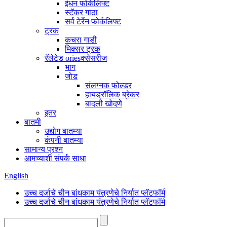
इंधन फोर्कलिफ्ट
स्टॅकर गाठा
सर्व टेर्रेन फोर्कलिफ्ट
ट्रक
कचरा गाडी
मिक्सर ट्रक
रॅलेटेड oriesक्सेसरीज
भाग
जोड
संलग्नक फोल्डर
हायड्रॉलिक ब्रेकर
बादली खोदणे
इतर
बातमी
उद्योग बातम्या
कंपनी बातम्या
सामान्य प्रश्न
आमच्याशी संपर्क साधा
English
उच्च दर्जाचे चीन बांधकाम यंत्रणेचे निर्यात प्लॅटफॉर्म
उच्च दर्जाचे चीन बांधकाम यंत्रणेचे निर्यात प्लॅटफॉर्म