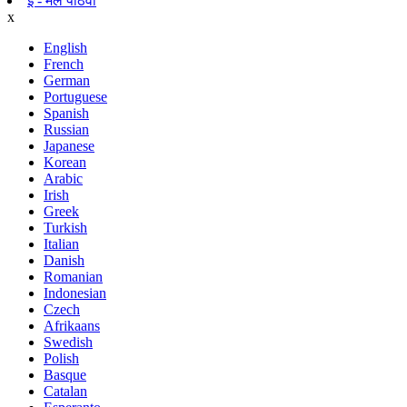
ई - मेल पाठवा
x
English
French
German
Portuguese
Spanish
Russian
Japanese
Korean
Arabic
Irish
Greek
Turkish
Italian
Danish
Romanian
Indonesian
Czech
Afrikaans
Swedish
Polish
Basque
Catalan