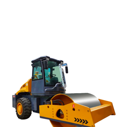
णि
ार्य
ा