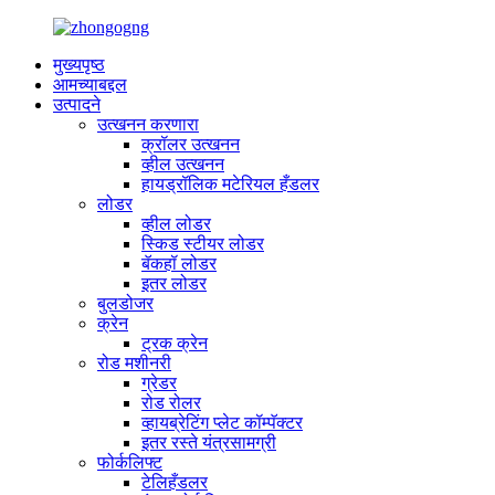
मुख्यपृष्ठ
आमच्याबद्दल
उत्पादने
उत्खनन करणारा
क्रॉलर उत्खनन
व्हील उत्खनन
हायड्रॉलिक मटेरियल हँडलर
लोडर
व्हील लोडर
स्किड स्टीयर लोडर
बॅकहॉ लोडर
इतर लोडर
बुलडोजर
क्रेन
ट्रक क्रेन
रोड मशीनरी
ग्रेडर
रोड रोलर
व्हायब्रेटिंग प्लेट कॉम्पॅक्टर
इतर रस्ते यंत्रसामग्री
फोर्कलिफ्ट
टेलिहँडलर