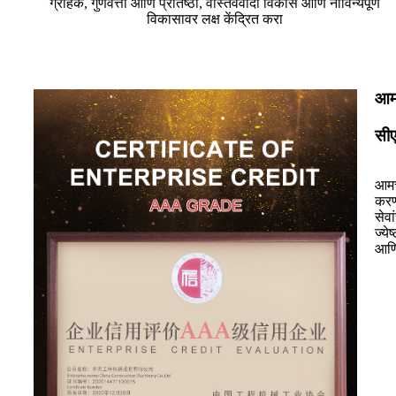
ग्राहक, गुणवत्ता आणि प्रतिष्ठा, वास्तववादी विकास आणि नाविन्यपूर्ण
विकासावर लक्ष केंद्रित करा
आम
सीए
आमच
करण्
सेव
ज्ये
आणि