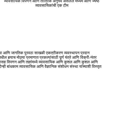
व्यावसायिक विपणन आणि तांत्रिक अनुभव असलेले मध्यम आणि ज्येष्ठ
व्यावसायिकांची एक टीम
सेवा आणि जागतिक पुरवठा साखळी एकत्रीकरण व्यवस्थापन प्रदान
ल बर्‍याच मोठ्या प्रमाणात प्रकल्पांसाठी पूर्ण यंत्रे आणि विक्री-नंतर
िस्तारासह विपणन आणि तज्ञांमध्ये व्यावसायिक आणि कुशल आणि कुशल आणि
ोन्ही बांधकाम व्यावसायिक आणि वैज्ञानिक संशोधन संस्था यांच्याशी विस्तृत