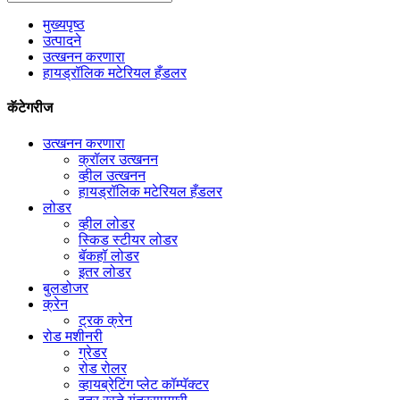
मुख्यपृष्ठ
उत्पादने
उत्खनन करणारा
हायड्रॉलिक मटेरियल हँडलर
कॅटेगरीज
उत्खनन करणारा
क्रॉलर उत्खनन
व्हील उत्खनन
हायड्रॉलिक मटेरियल हँडलर
लोडर
व्हील लोडर
स्किड स्टीयर लोडर
बॅकहॉ लोडर
इतर लोडर
बुलडोजर
क्रेन
ट्रक क्रेन
रोड मशीनरी
ग्रेडर
रोड रोलर
व्हायब्रेटिंग प्लेट कॉम्पॅक्टर