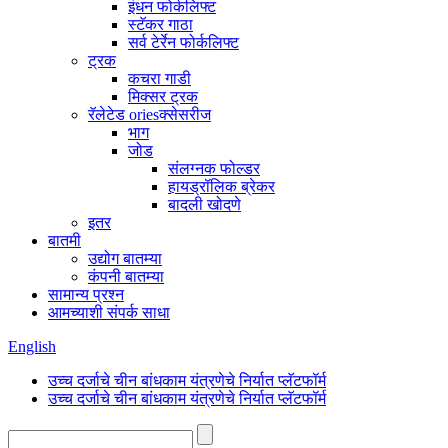
इंधन फोर्कलिफ्ट
स्टॅकर गाठा
सर्व टेर्रेन फोर्कलिफ्ट
ट्रक
कचरा गाडी
मिक्सर ट्रक
रॅलेटेड oriesक्सेसरीज
भाग
जोड
संलग्नक फोल्डर
हायड्रॉलिक ब्रेकर
बादली खोदणे
इतर
बातमी
उद्योग बातम्या
कंपनी बातम्या
सामान्य प्रश्न
आमच्याशी संपर्क साधा
English
उच्च दर्जाचे चीन बांधकाम यंत्रणेचे निर्यात प्लॅटफॉर्म
उच्च दर्जाचे चीन बांधकाम यंत्रणेचे निर्यात प्लॅटफॉर्म