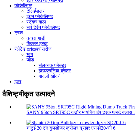
इतर रस्ते यंत्रसामग्री
फोर्कलिफ्ट
टेलिहँडलर
इंधन फोर्कलिफ्ट
स्टॅकर गाठा
सर्व टेर्रेन फोर्कलिफ्ट
ट्रक
कचरा गाडी
मिक्सर ट्रक
रॅलेटेड oriesक्सेसरीज
भाग
जोड
संलग्नक फोल्डर
हायड्रॉलिक ब्रेकर
बादली खोदणे
इतर
वैशिष्ट्यीकृत उत्पादने
SANY 95ton SRT95C कठोर मायनिंग डंप ट्रक फर्स्ट क्लास .
शांटुई 20 टन बुलडोजर क्रॉलर ड्रझर एसडी20-सी 6