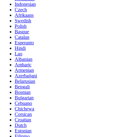
Indonesian
Czech
Afrikaans
Swedish
Polish
Basque
Catalan
Esperanto
Hindi
Lao
Albanian
Amharic
Armenian
Azerbaijani
Belarusian
Bengali
Bosnian
Bulgarian
Cebuano
Chichewa
Corsican
Croatian
Dutch
Estonian
Filipino