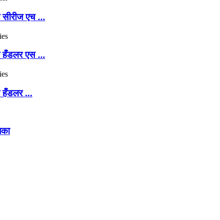
सीरीज एच ...
हँडलर एस ...
हँडलर ...
िका