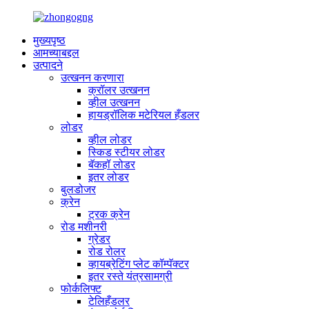
मुख्यपृष्ठ
आमच्याबद्दल
उत्पादने
उत्खनन करणारा
क्रॉलर उत्खनन
व्हील उत्खनन
हायड्रॉलिक मटेरियल हँडलर
लोडर
व्हील लोडर
स्किड स्टीयर लोडर
बॅकहॉ लोडर
इतर लोडर
बुलडोजर
क्रेन
ट्रक क्रेन
रोड मशीनरी
ग्रेडर
रोड रोलर
व्हायब्रेटिंग प्लेट कॉम्पॅक्टर
इतर रस्ते यंत्रसामग्री
फोर्कलिफ्ट
टेलिहँडलर