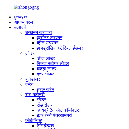
मुख्यपृष्ठ
आमच्याबद्दल
उत्पादने
उत्खनन करणारा
क्रॉलर उत्खनन
व्हील उत्खनन
हायड्रॉलिक मटेरियल हँडलर
लोडर
व्हील लोडर
स्किड स्टीयर लोडर
बॅकहॉ लोडर
इतर लोडर
बुलडोजर
क्रेन
ट्रक क्रेन
रोड मशीनरी
ग्रेडर
रोड रोलर
व्हायब्रेटिंग प्लेट कॉम्पॅक्टर
इतर रस्ते यंत्रसामग्री
फोर्कलिफ्ट
टेलिहँडलर