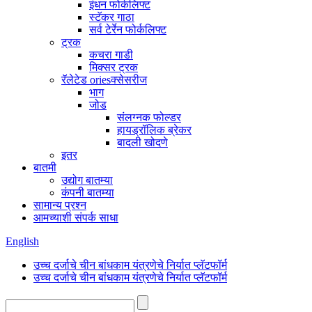
इंधन फोर्कलिफ्ट
स्टॅकर गाठा
सर्व टेर्रेन फोर्कलिफ्ट
ट्रक
कचरा गाडी
मिक्सर ट्रक
रॅलेटेड oriesक्सेसरीज
भाग
जोड
संलग्नक फोल्डर
हायड्रॉलिक ब्रेकर
बादली खोदणे
इतर
बातमी
उद्योग बातम्या
कंपनी बातम्या
सामान्य प्रश्न
आमच्याशी संपर्क साधा
English
उच्च दर्जाचे चीन बांधकाम यंत्रणेचे निर्यात प्लॅटफॉर्म
उच्च दर्जाचे चीन बांधकाम यंत्रणेचे निर्यात प्लॅटफॉर्म