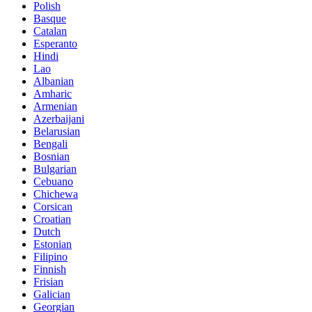
Polish
Basque
Catalan
Esperanto
Hindi
Lao
Albanian
Amharic
Armenian
Azerbaijani
Belarusian
Bengali
Bosnian
Bulgarian
Cebuano
Chichewa
Corsican
Croatian
Dutch
Estonian
Filipino
Finnish
Frisian
Galician
Georgian