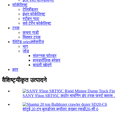
इतर रस्ते यंत्रसामग्री
फोर्कलिफ्ट
टेलिहँडलर
इंधन फोर्कलिफ्ट
स्टॅकर गाठा
सर्व टेर्रेन फोर्कलिफ्ट
ट्रक
कचरा गाडी
मिक्सर ट्रक
रॅलेटेड oriesक्सेसरीज
भाग
जोड
संलग्नक फोल्डर
हायड्रॉलिक ब्रेकर
बादली खोदणे
इतर
वैशिष्ट्यीकृत उत्पादने
SANY 95ton SRT95C कठोर मायनिंग डंप ट्रक फर्स्ट क्लास .
शांटुई 20 टन बुलडोजर क्रॉलर ड्रझर एसडी20-सी 6