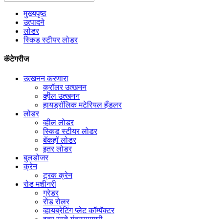
मुख्यपृष्ठ
उत्पादने
लोडर
स्किड स्टीयर लोडर
कॅटेगरीज
उत्खनन करणारा
क्रॉलर उत्खनन
व्हील उत्खनन
हायड्रॉलिक मटेरियल हँडलर
लोडर
व्हील लोडर
स्किड स्टीयर लोडर
बॅकहॉ लोडर
इतर लोडर
बुलडोजर
क्रेन
ट्रक क्रेन
रोड मशीनरी
ग्रेडर
रोड रोलर
व्हायब्रेटिंग प्लेट कॉम्पॅक्टर